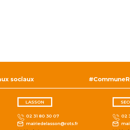
aux sociaux
#CommuneR
LASSON
SEC
02 31 80 30 07
02 
mairiedelasson@rots.fr
mai