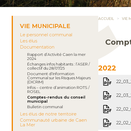
ACCUEIL
VIE 
VIE MUNICIPALE
Le personnel communal
Compt
Les élus
Documentation
Rapport d’Activité Caen la mer
2024
Échanges infos habitants : l’ASER /
2022
collectif du 28/07/25
Document d’Information
Communal sur les Risques Majeurs
22_03
(DICRIM)
Infos – centre d’animation ROTS /
ROSEL
22_03
Comptes-rendus du conseil
municipal
Bulletin communal
22_02
Les élus de notre territoire
Communauté urbaine de Caen
22_02
La Mer