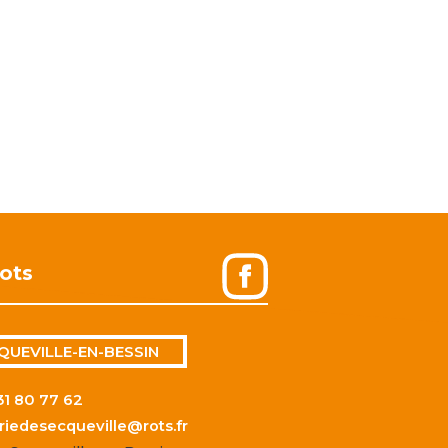
ots
QUEVILLE-EN-BESSIN
31 80 77 62
riedesecqueville@rots.fr