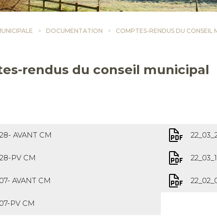
MUNICIPALE
DOCUMENTATION
COMPTES-RENDUS DU CONSEIL 
es-rendus du conseil municipal
_28- AVANT CM
22_03
_28-PV CM
22_03_
_07- AVANT CM
22_02
_07-PV CM