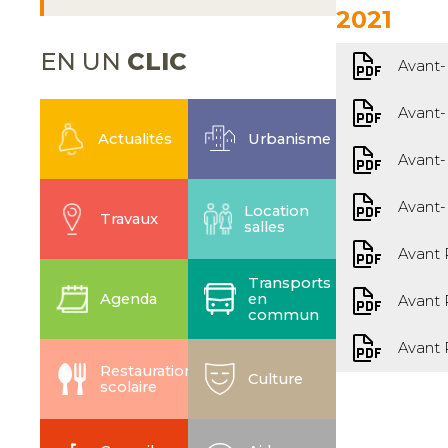
2021
EN UN
CLIC
Avant-
Avant-
Actualités
Urbanisme
Avant-
Avant-
Location
Travaux
salles
Avant 
Transports
Agenda
en
Avant 
commun
Avant 
Restauration
Culture
scolaire