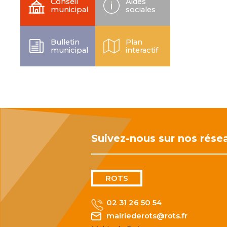
Conseil
Aides
municipal
sociales
Bulletin
Plan
municipal
interactif
Suivez-nous sur nos rése
ROTS
02 31 26 50 54
mairiederots@rots.fr