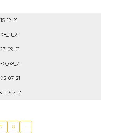
15_12_21
08_11_21
27_09_21
30_08_21
05_07_21
1-05-2021
7
8
›