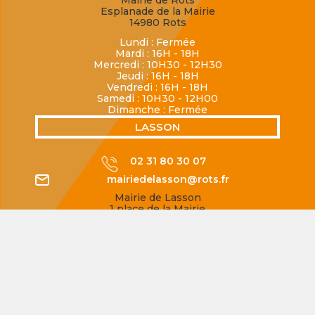
Mairie de Rots
Esplanade de la Mairie
14980 Rots
Lundi : Fermée
Mardi : 16H - 18H
Mercredi : 10H30 - 12H30
Jeudi : 16H - 18H
Vendredi : 16H - 18H
Samedi : 10H30 - 12H00
Dimanche : Fermée
LASSON
02 31 80 30 07
mairiedelasson@rots.fr
Mairie de Lasson
1 place de la Mairie
14740 Rots
Ouverte uniquement le lundi de 16H à 18H
SECQUEVILLE-EN-BESSIN
02 31 80 77 62
mairiedesecqueville@rots.fr