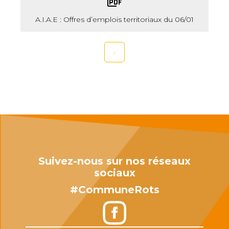
A.I.A.E : Offres d’emplois territoriaux du 06/01
›
Suivez-nous sur nos réseaux
sociaux
#CommuneRots