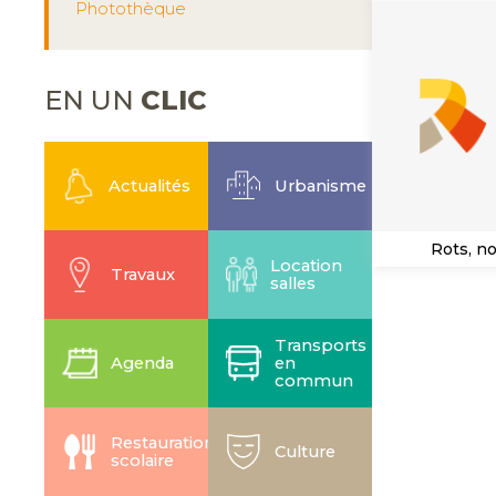
Photothèque
EN UN
CLIC
Actualités
Urbanisme
Rots, n
Location
Travaux
salles
Transports
Agenda
en
commun
Restauration
Culture
scolaire