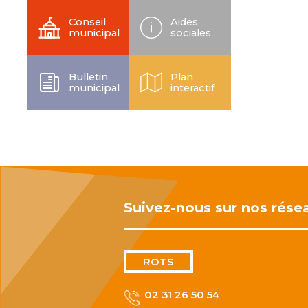
Conseil
Aides
municipal
sociales
Bulletin
Plan
municipal
interactif
Suivez-nous sur nos rése
ROTS
02 31 26 50 54