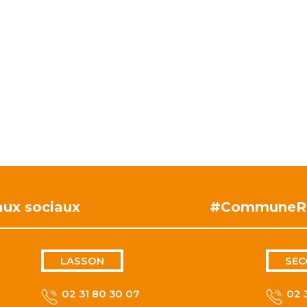
aux sociaux
#CommuneR
LASSON
SEC
02 31 80 30 07
02 