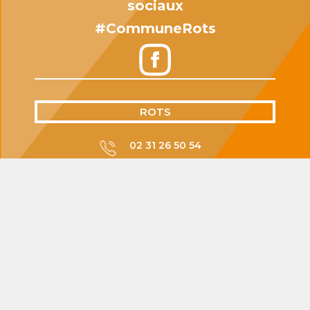
sociaux
#CommuneRots
ROTS
02 31 26 50 54
mairiederots@rots.fr
Mairie de Rots
Esplanade de la Mairie
14980 Rots
Lundi : Fermée
Mardi : 16H - 18H
Mercredi : 10H30 - 12H30
Jeudi : 16H - 18H
Vendredi : 16H - 18H
Samedi : 10H30 - 12H00
Dimanche : Fermée
LASSON