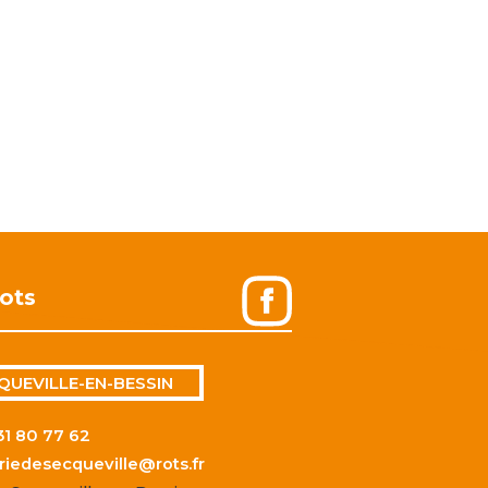
ots
QUEVILLE-EN-BESSIN
31 80 77 62
riedesecqueville@rots.fr