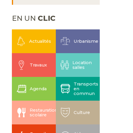
EN UN
CLIC
Actualités
Urbanisme
Location
Travaux
salles
Transports
Agenda
en
commun
Restauration
Culture
scolaire