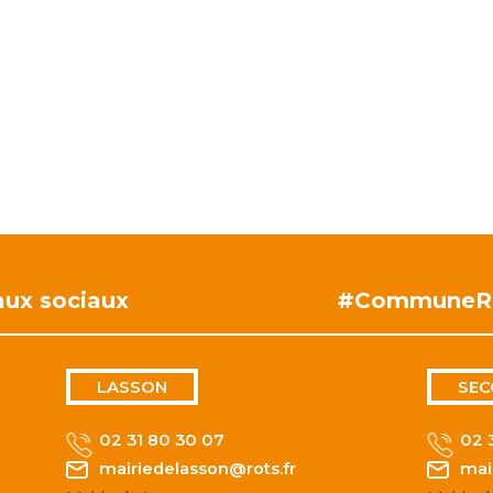
aux sociaux
#CommuneR
LASSON
SEC
02 31 80 30 07
02 
mairiedelasson@rots.fr
mai