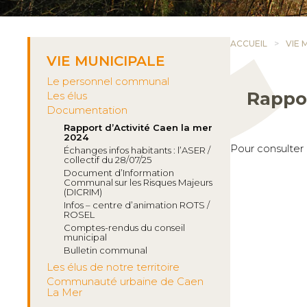
ACCUEIL
VIE 
VIE MUNICIPALE
Le personnel communal
Rappor
Les élus
Documentation
Rapport d’Activité Caen la mer
2024
Pour consulter
Échanges infos habitants : l’ASER /
collectif du 28/07/25
Document d’Information
Communal sur les Risques Majeurs
(DICRIM)
Infos – centre d’animation ROTS /
ROSEL
Comptes-rendus du conseil
municipal
Bulletin communal
Les élus de notre territoire
Communauté urbaine de Caen
La Mer