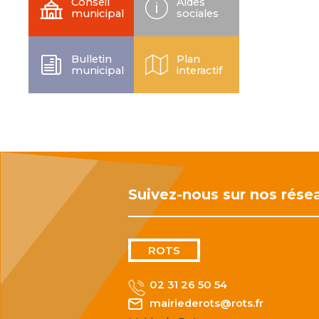
Conseil
Aides
municipal
sociales
Bulletin
Plan
municipal
interactif
Suivez-nous sur nos rése
ROTS
02 31 26 50 54
mairiederots@rots.fr