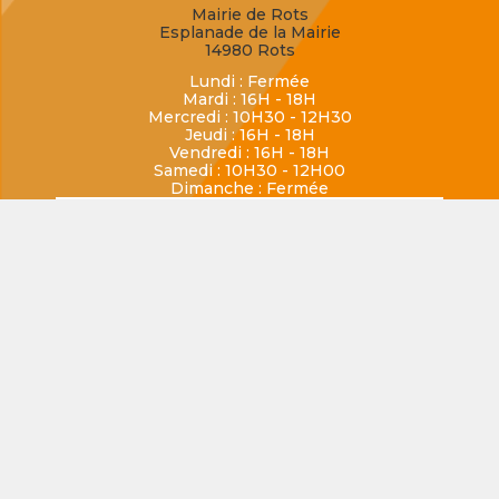
Mairie de Rots
Esplanade de la Mairie
14980 Rots
Lundi : Fermée
Mardi : 16H - 18H
Mercredi : 10H30 - 12H30
Jeudi : 16H - 18H
Vendredi : 16H - 18H
Samedi : 10H30 - 12H00
Dimanche : Fermée
LASSON
02 31 80 30 07
mairiedelasson@rots.fr
Mairie de Lasson
1 place de la Mairie
14740 Rots
Ouverte uniquement le lundi de 16H à 18H
SECQUEVILLE-EN-BESSIN
02 31 80 77 62