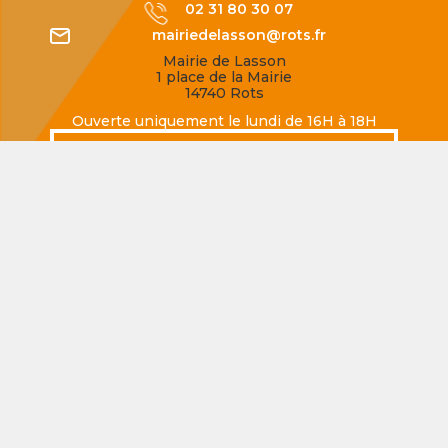
02 31 80 30 07
mairiedelasson@rots.fr
Mairie de Lasson
1 place de la Mairie
14740 Rots
Ouverte uniquement le lundi de 16H à 18H
SECQUEVILLE-EN-BESSIN
02 31 80 77 62
mairiedesecqueville@rots.fr
Mairie de Secqueville-en-Bessin
Rue de la Mairie
14740 Rots
Ouverte uniquement le jeudi de 16H à 18H