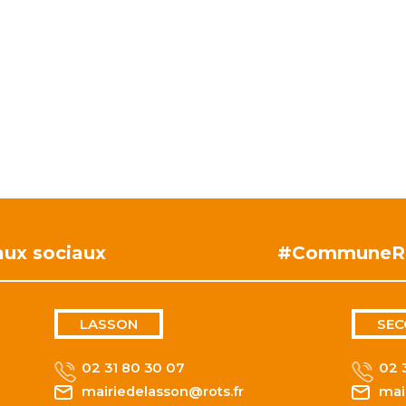
aux sociaux
#CommuneR
LASSON
SEC
02 31 80 30 07
02 
mairiedelasson@rots.fr
mai