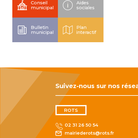
Conseil
Aides
municipal
sociales
Bulletin
Plan
municipal
interactif
Suivez-nous sur nos rése
ROTS
02 31 26 50 54
mairiederots@rots.fr