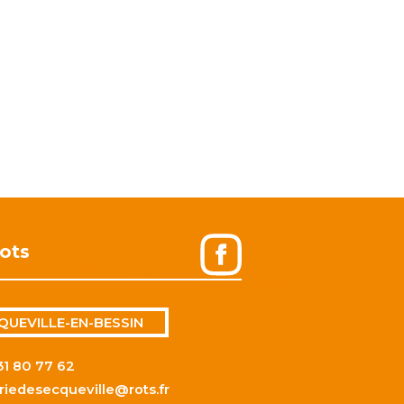
ots
QUEVILLE-EN-BESSIN
31 80 77 62
riedesecqueville@rots.fr