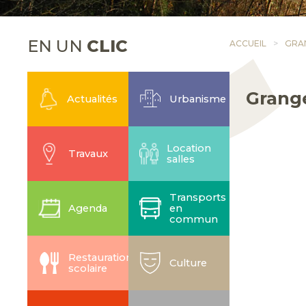
EN UN
CLIC
ACCUEIL
GRA
Grang
Actualités
Urbanisme
Location
Travaux
salles
Transports
Agenda
en
commun
Restauration
Culture
scolaire