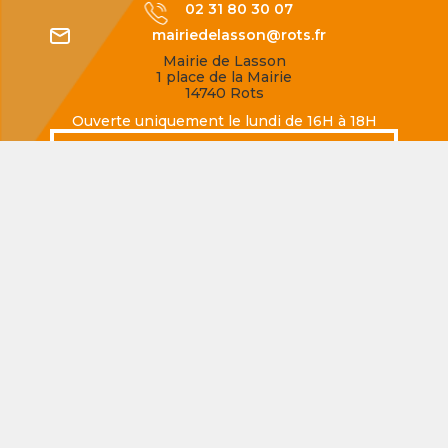
02 31 80 30 07
mairiedelasson@rots.fr
Mairie de Lasson
1 place de la Mairie
14740 Rots
Ouverte uniquement le lundi de 16H à 18H
SECQUEVILLE-EN-BESSIN
02 31 80 77 62
mairiedesecqueville@rots.fr
Mairie de Secqueville-en-Bessin
Rue de la Mairie
14740 Rots
Ouverte uniquement le jeudi de 16H à 18H