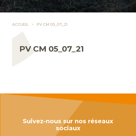
ACCUEIL
PV CM 05_07_21
PV CM 05_07_21
Suivez-nous sur nos réseaux
sociaux