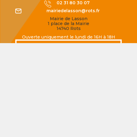
02 31 80 30 07
mairiedelasson@rots.fr
Mairie de Lasson
1 place de la Mairie
14740 Rots
Ouverte uniquement le lundi de 16H à 18H
SECQUEVILLE-EN-BESSIN
02 31 80 77 62
mairiedesecqueville@rots.fr
Mairie de Secqueville-en-Bessin
Rue de la Mairie
14740 Rots
Ouverte uniquement le jeudi de 16H à 18H