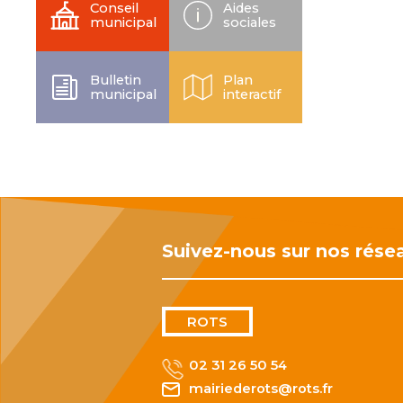
Conseil
Aides
municipal
sociales
Bulletin
Plan
municipal
interactif
Suivez-nous sur nos rése
ROTS
02 31 26 50 54
mairiederots@rots.fr