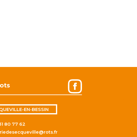
ots
QUEVILLE-EN-BESSIN
31 80 77 62
riedesecqueville@rots.fr