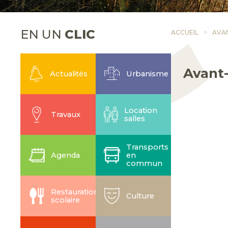
EN UN
CLIC
ACCUEIL
AVAN
Avant-
Actualités
Urbanisme
Location
Travaux
salles
Transports
Agenda
en
commun
Restauration
Culture
scolaire