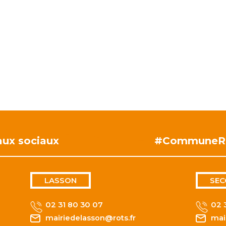
aux sociaux
#CommuneR
LASSON
SEC
02 31 80 30 07
02 
mairiedelasson@rots.fr
mai