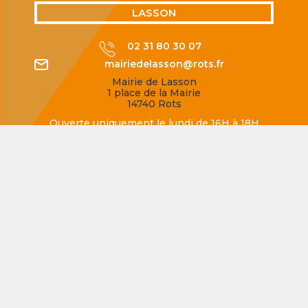
LASSON
02 31 80 30 07
mairiedelasson@rots.fr
Mairie de Lasson
1 place de la Mairie
14740 Rots
Ouverte uniquement le lundi de 16H à 18H
SECQUEVILLE-EN-BESSIN
02 31 80 77 62
mairiedesecqueville@rots.fr
Mairie de Secqueville-en-Bessin
Rue de la Mairie
14740 Rots
Ouverte uniquement le jeudi de 16H à 18H