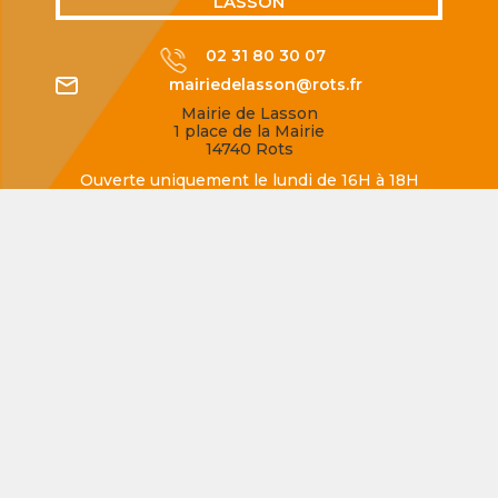
LASSON
02 31 80 30 07
mairiedelasson@rots.fr
Mairie de Lasson
1 place de la Mairie
14740 Rots
Ouverte uniquement le lundi de 16H à 18H
SECQUEVILLE-EN-BESSIN
02 31 80 77 62
mairiedesecqueville@rots.fr
Mairie de Secqueville-en-Bessin
Rue de la Mairie
14740 Rots
Ouverte uniquement le jeudi de 16H à 18H