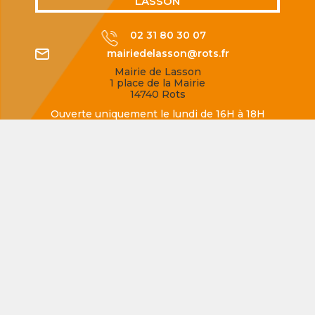
LASSON
02 31 80 30 07
mairiedelasson@rots.fr
Mairie de Lasson
1 place de la Mairie
14740 Rots
Ouverte uniquement le lundi de 16H à 18H
SECQUEVILLE-EN-BESSIN
02 31 80 77 62
mairiedesecqueville@rots.fr
Mairie de Secqueville-en-Bessin
Rue de la Mairie
14740 Rots
Ouverte uniquement le jeudi de 16H à 18H