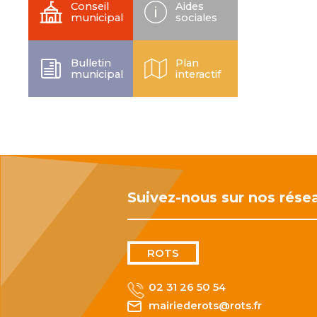
Conseil
Aides
municipal
sociales
Bulletin
Plan
municipal
interactif
Suivez-nous sur nos rése
ROTS
02 31 26 50 54
mairiederots@rots.fr