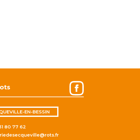
ots
QUEVILLE-EN-BESSIN
31 80 77 62
riedesecqueville@rots.fr