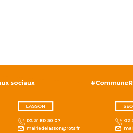
aux sociaux
#CommuneR
LASSON
SEC
02 31 80 30 07
02 
mairiedelasson@rots.fr
mai