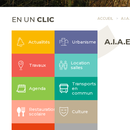
EN UN
CLIC
ACCUEIL
A.I.
A.I.A.
Actualités
Urbanisme
Location
Travaux
salles
Transports
Agenda
en
commun
Restauration
Culture
scolaire