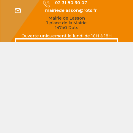
02 31 80 30 07
mairiedelasson@rots.fr
Mairie de Lasson
1 place de la Mairie
14740 Rots
Ouverte uniquement le lundi de 16H à 18H
SECQUEVILLE-EN-BESSIN
02 31 80 77 62
mairiedesecqueville@rots.fr
Mairie de Secqueville-en-Bessin
Rue de la Mairie
14740 Rots
Ouverte uniquement le jeudi de 16H à 18H