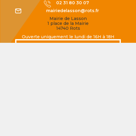
02 31 80 30 07
mairiedelasson@rots.fr
Mairie de Lasson
1 place de la Mairie
14740 Rots
Ouverte uniquement le lundi de 16H à 18H
SECQUEVILLE-EN-BESSIN
02 31 80 77 62
mairiedesecqueville@rots.fr
Mairie de Secqueville-en-Bessin
Rue de la Mairie
14740 Rots
Ouverte uniquement le jeudi de 16H à 18H