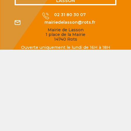
LASSON
02 31 80 30 07
mairiedelasson@rots.fr
Mairie de Lasson
1 place de la Mairie
14740 Rots
Ouverte uniquement le lundi de 16H à 18H
SECQUEVILLE-EN-BESSIN
02 31 80 77 62
mairiedesecqueville@rots.fr
Mairie de Secqueville-en-Bessin
Rue de la Mairie
14740 Rots
Ouverte uniquement le jeudi de 16H à 18H