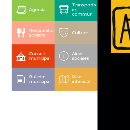
Transports
Agenda
en
commun
Restauration
Culture
scolaire
Conseil
Aides
municipal
sociales
Bulletin
Plan
municipal
interactif