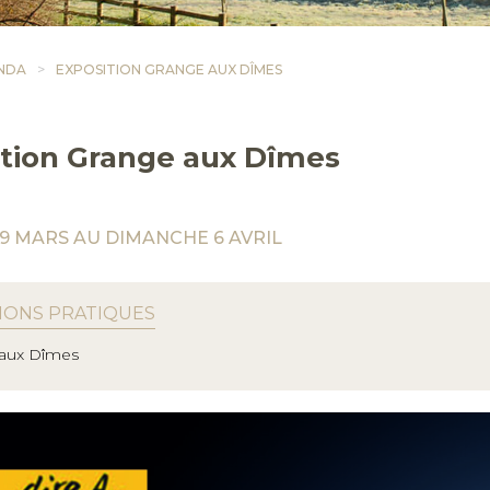
NDA
EXPOSITION GRANGE AUX DÎMES
ition Grange aux Dîmes
9 MARS AU DIMANCHE 6 AVRIL
IONS PRATIQUES
aux Dîmes