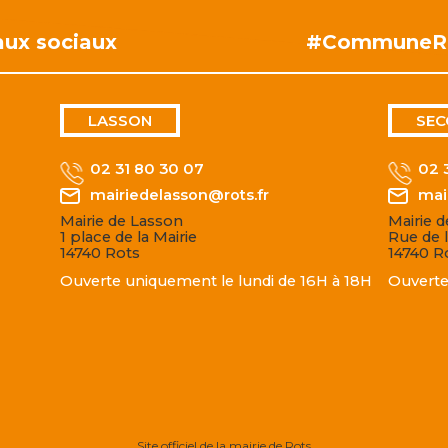
aux sociaux
#CommuneR
LASSON
SEC
02 31 80 30 07
02 
mairiedelasson@rots.fr
mai
Mairie de Lasson
Mairie 
1 place de la Mairie
Rue de l
14740 Rots
14740 R
Ouverte uniquement le lundi de 16H à 18H
Ouverte
Site officiel de la mairie de Rots