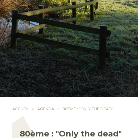
ACCUEIL
AGENDA
80ÈME : "ONLY THE DEAD"
80ème : "Only the dead"