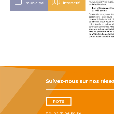
municipal
interactif
Suivez-nous sur nos rése
ROTS
02 31 26 50 54