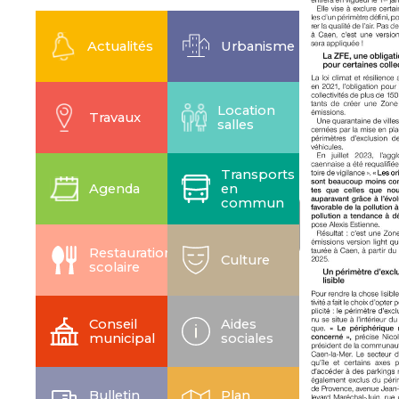
Actualités
Urbanisme
Location
Travaux
salles
Transports
Agenda
en
commun
Restauration
Culture
scolaire
Conseil
Aides
municipal
sociales
Bulletin
Plan