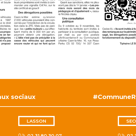
aux sociaux
#CommuneR
LASSON
SEC
02 31 80 30 07
02 