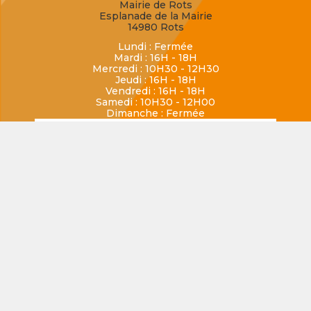
Mairie de Rots
Esplanade de la Mairie
14980 Rots
Lundi : Fermée
Mardi : 16H - 18H
Mercredi : 10H30 - 12H30
Jeudi : 16H - 18H
Vendredi : 16H - 18H
Samedi : 10H30 - 12H00
Dimanche : Fermée
LASSON
02 31 80 30 07
mairiedelasson@rots.fr
Mairie de Lasson
1 place de la Mairie
14740 Rots
Ouverte uniquement le lundi de 16H à 18H
SECQUEVILLE-EN-BESSIN
02 31 80 77 62
mairiedesecqueville@rots.fr