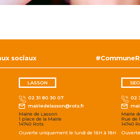
aux sociaux
#CommuneR
LASSON
SEC
02 31 80 30 07
02 
mairiedelasson@rots.fr
mai
Mairie de Lasson
Mairie 
1 place de la Mairie
Rue de l
14740 Rots
14740 R
Ouverte uniquement le lundi de 16H à 18H
Ouverte