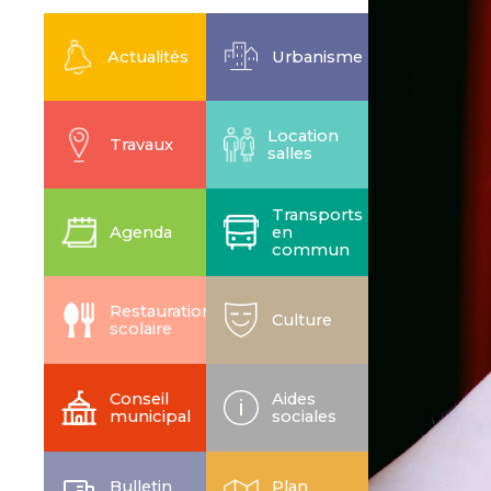
Actualités
Urbanisme
Location
Travaux
salles
Transports
Agenda
en
commun
Restauration
Culture
scolaire
Conseil
Aides
municipal
sociales
Bulletin
Plan