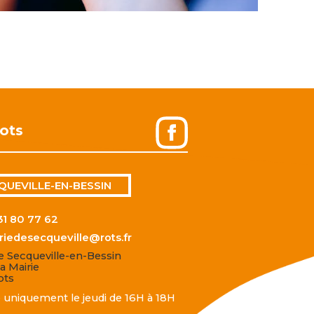
ots
QUEVILLE-EN-BESSIN
31 80 77 62
riedesecqueville@rots.fr
de Secqueville-en-Bessin
a Mairie
ots
 uniquement le jeudi de 16H à 18H