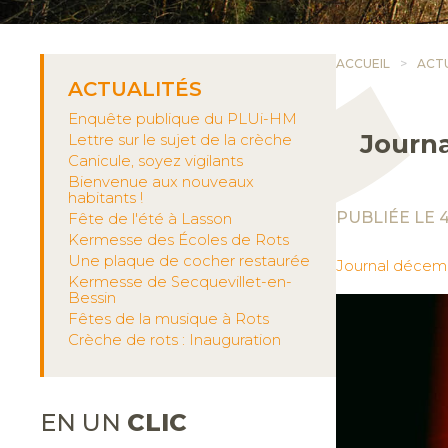
ACCUEIL
ACT
ACTUALITÉS
Enquête publique du PLUi-HM
Journa
Lettre sur le sujet de la crèche
Canicule, soyez vigilants
Bienvenue aux nouveaux
habitants !
PUBLIÉE LE 
Fête de l'été à Lasson
Kermesse des Écoles de Rots
Une plaque de cocher restaurée
Journal décemb
Kermesse de Secquevillet-en-
Bessin
Fêtes de la musique à Rots
Crèche de rots : Inauguration
EN UN
CLIC