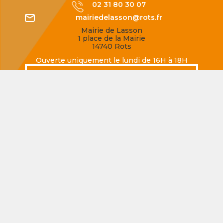
02 31 80 30 07
mairiedelasson@rots.fr
Mairie de Lasson
1 place de la Mairie
14740 Rots
Ouverte uniquement le lundi de 16H à 18H
SECQUEVILLE-EN-BESSIN
02 31 80 77 62
mairiedesecqueville@rots.fr
Mairie de Secqueville-en-Bessin
Rue de la Mairie
14740 Rots
Ouverte uniquement le jeudi de 16H à 18H