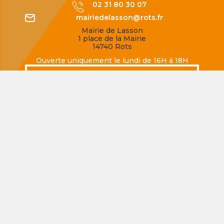
02 31 80 30 07
mairiedelasson@rots.fr
Mairie de Lasson
1 place de la Mairie
14740 Rots
Ouverte uniquement le lundi de 16H à 18H
SECQUEVILLE-EN-BESSIN
02 31 80 77 62
mairiedesecqueville@rots.fr
Mairie de Secqueville-en-Bessin
Rue de la Mairie
14740 Rots
Ouverte uniquement le jeudi de 16H à 18H