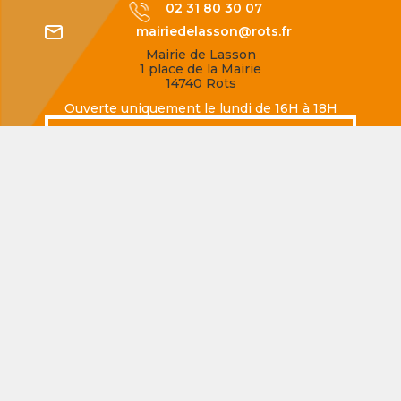
02 31 80 30 07
mairiedelasson@rots.fr
Mairie de Lasson
1 place de la Mairie
14740 Rots
Ouverte uniquement le lundi de 16H à 18H
SECQUEVILLE-EN-BESSIN
02 31 80 77 62
mairiedesecqueville@rots.fr
Mairie de Secqueville-en-Bessin
Rue de la Mairie
14740 Rots
Ouverte uniquement le jeudi de 16H à 18H