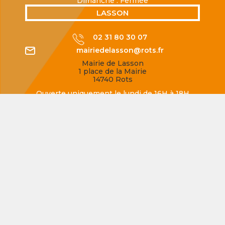
Dimanche : Fermée
LASSON
02 31 80 30 07
mairiedelasson@rots.fr
Mairie de Lasson
1 place de la Mairie
14740 Rots
Ouverte uniquement le lundi de 16H à 18H
SECQUEVILLE-EN-BESSIN
02 31 80 77 62
mairiedesecqueville@rots.fr
Mairie de Secqueville-en-Bessin
Rue de la Mairie
14740 Rots
Ouverte uniquement le jeudi de 16H à 18H